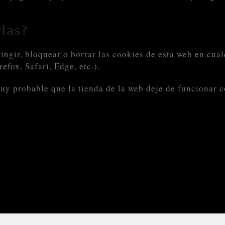
las?
ringir, bloquear o borrar las cookies de esta web en cu
fox, Safari, Edge, etc.).
muy probable que la tienda de la web deje de funcionar 