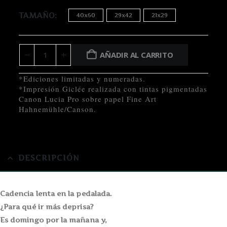
TAMAÑO
40x60
29x42
21x29
AÑADIR AL CARRITO
*Ediciones limitadas y numeradas.
*Impresión Giclée realizada con tintas pigmentadas
Canon Lucia Pro sobre papel Fine Art
Hahnemühle/Canson.
DESCRIPCIÓN
Cadencia lenta en la pedalada.
¿Para qué ir más deprisa?
Es domingo por la mañana y,