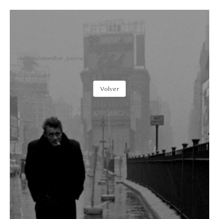
[ultimatemember_password]
Volver