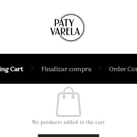
ing Cart
Finalizar compra
Order Co
No products added to the cart