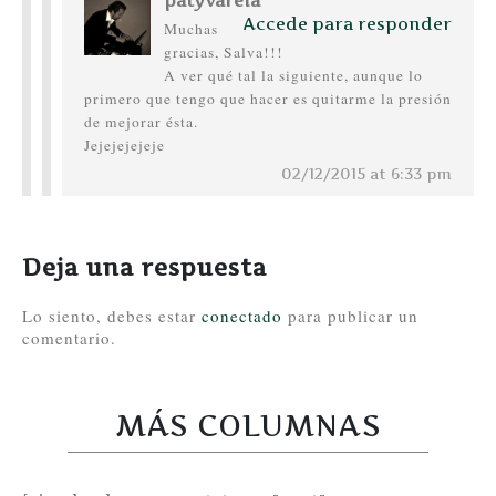
patyvarela
Accede para responder
Muchas
gracias, Salva!!!
A ver qué tal la siguiente, aunque lo
primero que tengo que hacer es quitarme la presión
de mejorar ésta.
Jejejejejeje
02/12/2015 at 6:33 pm
Deja una respuesta
Lo siento, debes estar
conectado
para publicar un
comentario.
MÁS COLUMNAS