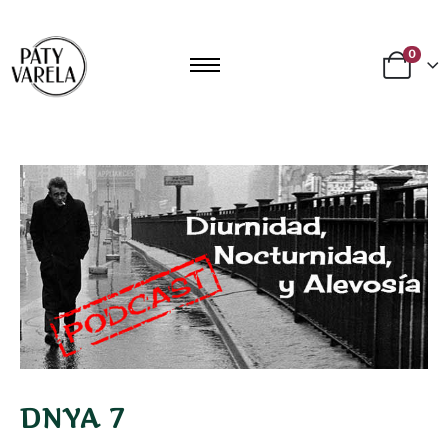
0
DNYA 7