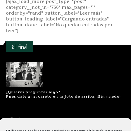
[ajax_load_more post_type="post"
category__not_in="766" max_pages="1"
orderby="rand" button_label="Leer más"
button_loading_label="Cargando entradas"
button_done_label="No quedan entradas por
leer"]
El final
¿Quieres preguntar algo?
Pues dale a mi careto en la foto de arriba. ¡Sin miedo!
Contacto
Aviso legal
Utilizamos cookies para optimizar nuestro sitio web y nuestro