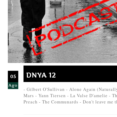
DNYA 12
05
Ago
- Gilbert O'Sullivan - Alone Again (Naturall
Mars - Yann Tiersen - La Valse D'amelie - 
Preach - The Communards - Don't leave me th