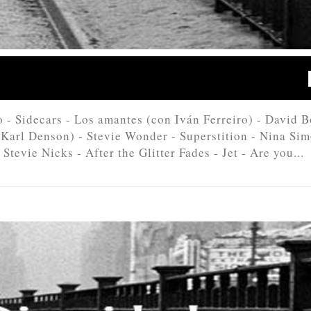
 - Sidecars - Los amantes (con Iván Ferreiro) - David B
Karl Denson) - Stevie Wonder - Superstition - Nina Sim
Stevie Nicks - After the Glitter Fades - Jet - Are you...