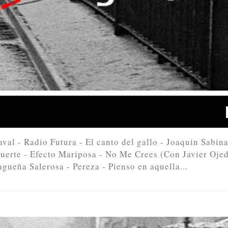
aval - Radio Futura - El canto del gallo - Joaquin Sabina
 suerte - Efecto Mariposa - No Me Crees (Con Javier Ojed
gueña Salerosa - Pereza - Pienso en aquella...