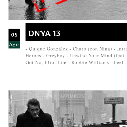
DNYA 13
05
Ago
- Quique González - Charo (con Nina) - Intro
Heroes - Greyboy - Unwind Your Mind (feat. 
Got No, I Got Life - Robbie Williams - Feel - 