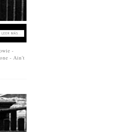
LEER MÁS...
owie -
one - Ain't