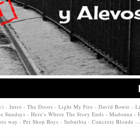
y) - Intro - The Doors - Light My Fire - David Bowie - L
The Sundays - Here's Where The Story Ends - Madonna - 
is way - Pet Shop Boys - Suburbia - Concrete Blonde -..