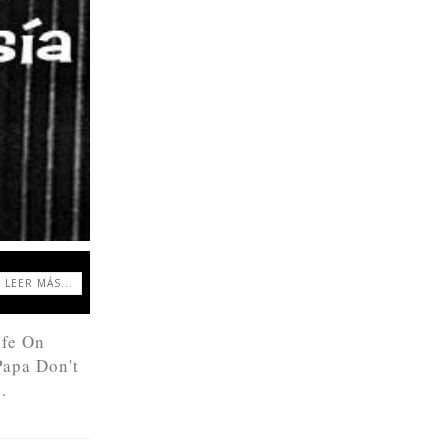
LEER MÁS...
ife On
Papa Don't
.