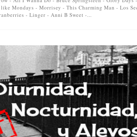
row - All I Wanna Do - Bruce Springsteen - Glory Days -
 like Mondays - Morrisey - This Charming Man - Los Se
anberries - Linger - Anni B Sweet -...