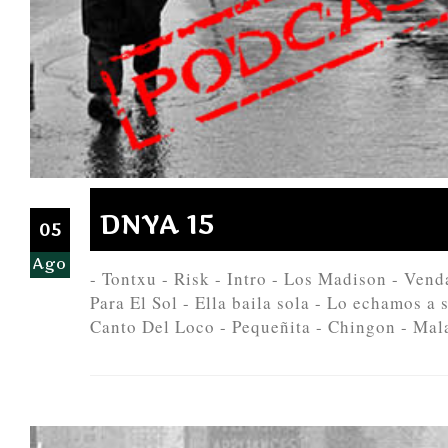
DNYA 15
05
Ago
- Tontxu - Risk - Intro - Los Madison - Vend
Para El Sol - Ella baila sola - Lo echamos a
Canto Del Loco - Pequeñita - Chingon - Mala