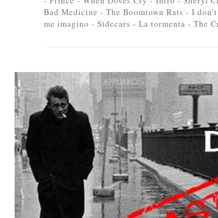
- Prince - When Doves Cry - Intro - Sheryl C
Bad Medicine - The Boomtown Rats - I don't
me imagino - Sidecars - La tormenta - The Cr