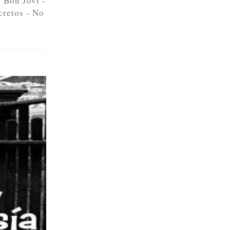
 Bon Jovi -
cretos - No