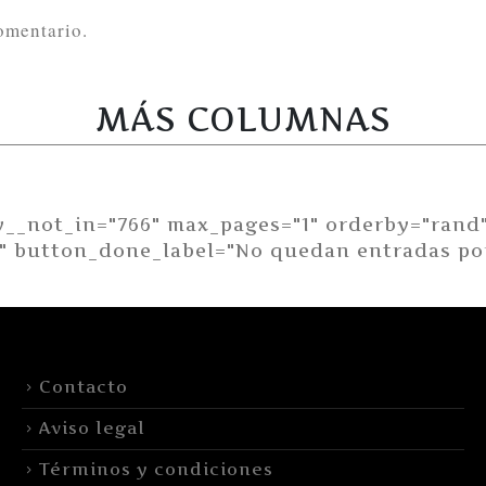
omentario.
MÁS COLUMNAS
y__not_in="766" max_pages="1" orderby="rand
" button_done_label="No quedan entradas por
Contacto
Aviso legal
Términos y condiciones