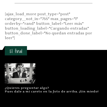
[ajax_load_more post_type="post"
category__not_in="766" max_pages="1"
orderby="rand" button_label="Leer más"
button_loading_label="Cargando entradas"
button_done_label="No quedan entradas por
leer"]
El final
¿Quieres preguntar algo?
Pues dale a mi careto en la foto de arriba. ¡Sin miedo!