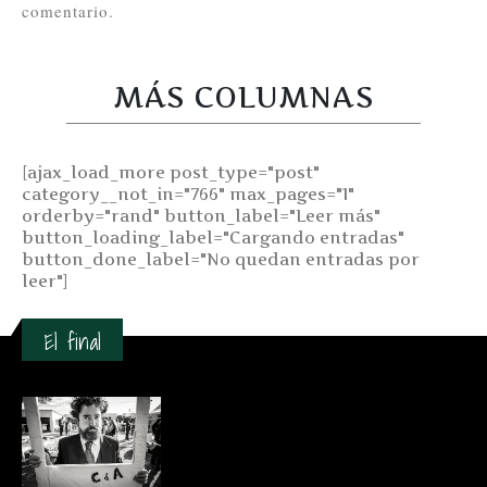
comentario.
MÁS COLUMNAS
[ajax_load_more post_type="post"
category__not_in="766" max_pages="1"
orderby="rand" button_label="Leer más"
button_loading_label="Cargando entradas"
button_done_label="No quedan entradas por
leer"]
El final