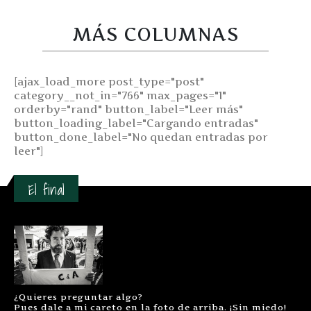
MÁS COLUMNAS
[ajax_load_more post_type="post"
category__not_in="766" max_pages="1"
orderby="rand" button_label="Leer más"
button_loading_label="Cargando entradas"
button_done_label="No quedan entradas por
leer"]
El final
¿Quieres preguntar algo?
Pues dale a mi careto en la foto de arriba. ¡Sin miedo!