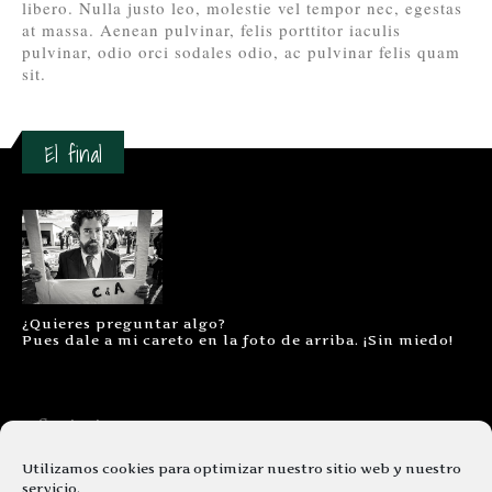
libero. Nulla justo leo, molestie vel tempor nec, egestas
at massa. Aenean pulvinar, felis porttitor iaculis
pulvinar, odio orci sodales odio, ac pulvinar felis quam
sit.
El final
¿Quieres preguntar algo?
Pues dale a mi careto en la foto de arriba. ¡Sin miedo!
Contacto
Aviso legal
Utilizamos cookies para optimizar nuestro sitio web y nuestro
servicio.