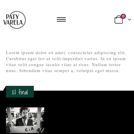
0
Lorem ipsum dolor sit amet, consectetur adipiscing elit.
Curabitur eget leo at velit imperdiet varius. In eu ipsum
vitae velit congue iaculis vitae at risus. Nullam tortor
nunc, bibendum vitae semper a, volutpat eget massa.
El final