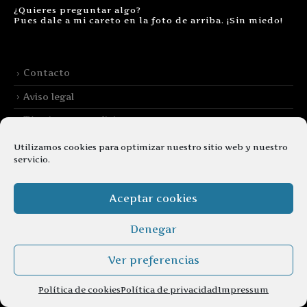
¿Quieres preguntar algo?
Pues dale a mi careto en la foto de arriba. ¡Sin miedo!
Contacto
Aviso legal
Términos y condiciones
Cookies
Utilizamos cookies para optimizar nuestro sitio web y nuestro
servicio.
Aceptar cookies
Denegar
© copyright 2026. Todos los derechos reservados.
Ver preferencias
Política de cookies
Política de privacidad
Impressum