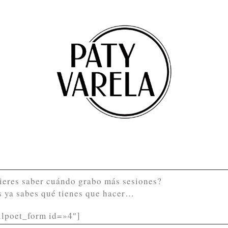
ieres saber cuándo grabo más sesiones?
s ya sabes qué tienes que hacer…
ilpoet_form id=»4″]