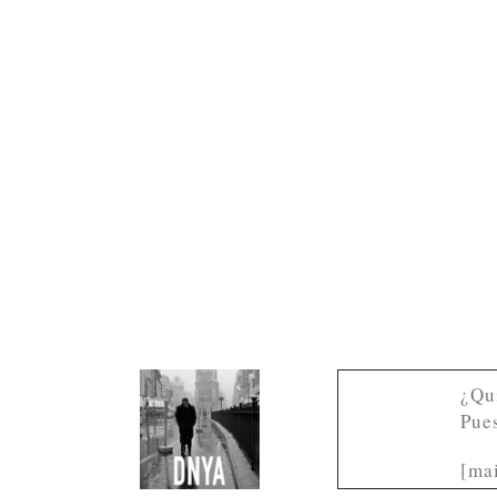
¿Qu
Pue
[ma