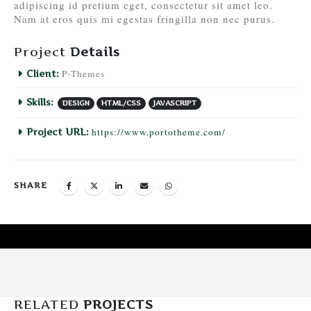
adipiscing id pretium eget, consectetur sit amet leo.
Nam at eros quis mi egestas fringilla non nec purus.
Project
Details
P-Themes
Client:
Skills:
DESIGN
HTML/CSS
JAVASCRIPT
https://www.portotheme.com/
Project URL:
SHARE
RELATED
PROJECTS