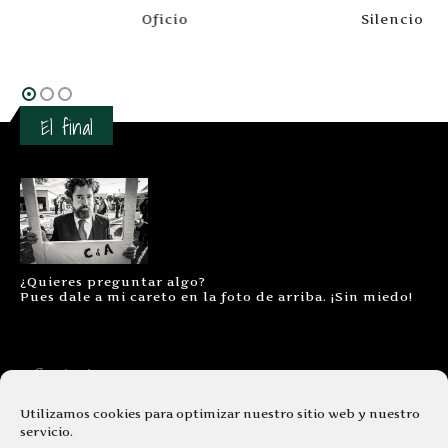
Oficio
Silencio
Este producto tiene múltiples variantes. Las opciones se pueden elegir en la página de producto
Este producto tiene múltiples variantes. Las opciones se pueden elegir en la página de producto
El final
¿Quieres preguntar algo?
Pues dale a mi careto en la foto de arriba. ¡Sin miedo!
Contacto
Aviso legal
Utilizamos cookies para optimizar nuestro sitio web y nuestro
servicio.
Términos y condiciones