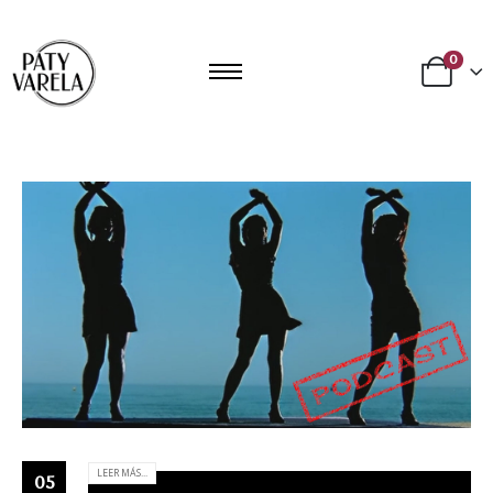
0
LEER MÁS...
05