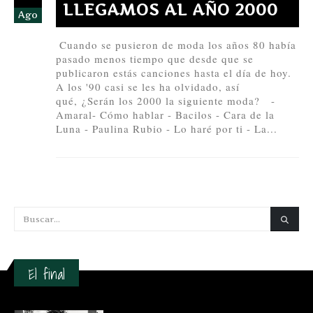
LLEGAMOS AL AÑO 2000
Ago
Cuando se pusieron de moda los años 80 había
pasado menos tiempo que desde que se
publicaron estás canciones hasta el día de hoy.
A los '90 casi se les ha olvidado, así
qué, ¿Serán los 2000 la siguiente moda? -
Amaral- Cómo hablar - Bacilos - Cara de la
Luna - Paulina Rubio - Lo haré por ti - La...
El final