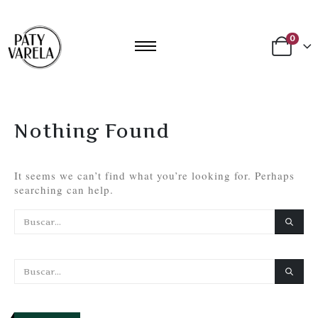
0
Nothing Found
It seems we can’t find what you’re looking for. Perhaps
searching can help.