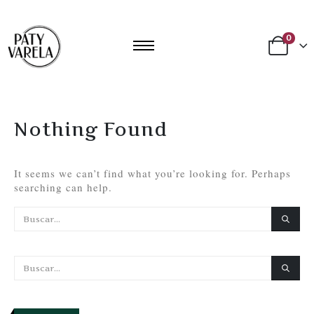
0
Nothing Found
It seems we can’t find what you’re looking for. Perhaps
searching can help.