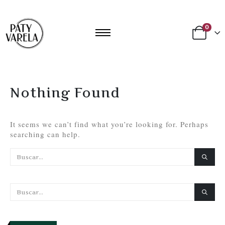
0
Nothing Found
It seems we can’t find what you’re looking for. Perhaps
searching can help.