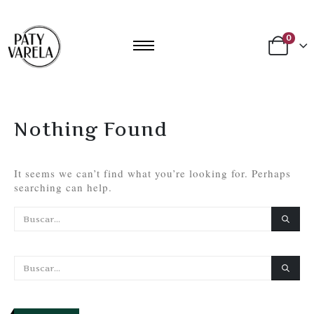
0
Nothing Found
It seems we can’t find what you’re looking for. Perhaps
searching can help.