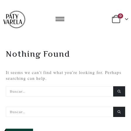
0
Nothing Found
It seems we can’t find what you’re looking for. Perhaps
searching can help.