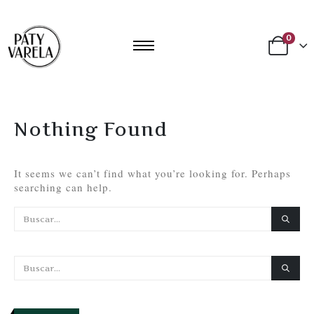
0
Nothing Found
It seems we can’t find what you’re looking for. Perhaps
searching can help.