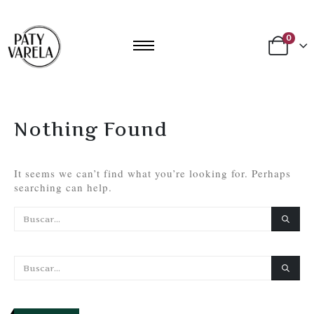
0
Nothing Found
It seems we can’t find what you’re looking for. Perhaps
searching can help.