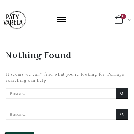
0
Nothing Found
It seems we can’t find what you’re looking for. Perhaps
searching can help.