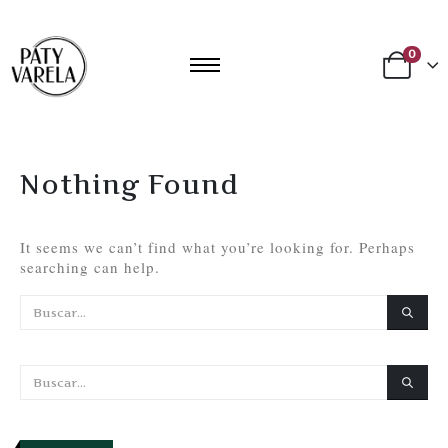
0
Nothing Found
It seems we can’t find what you’re looking for. Perhaps
searching can help.