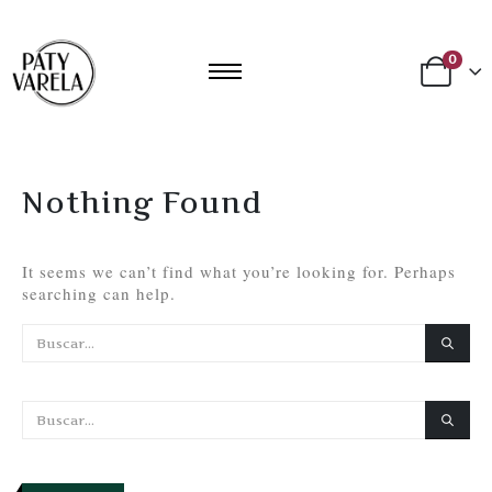
0
Nothing Found
It seems we can’t find what you’re looking for. Perhaps
searching can help.