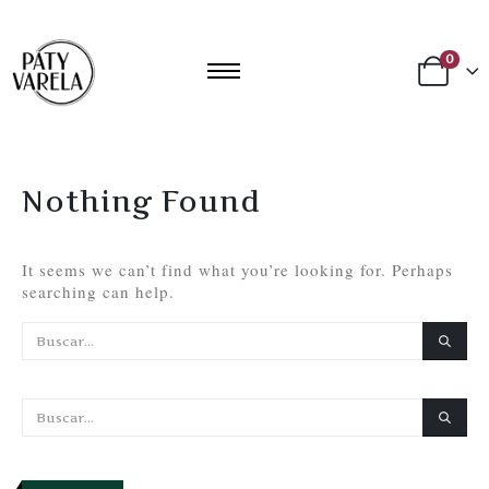
0
Nothing Found
It seems we can’t find what you’re looking for. Perhaps
searching can help.