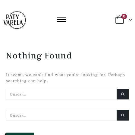
0
Nothing Found
It seems we can’t find what you’re looking for. Perhaps
searching can help.