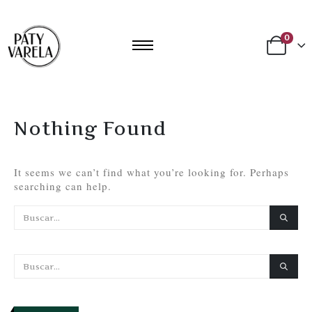
0
Nothing Found
It seems we can’t find what you’re looking for. Perhaps
searching can help.