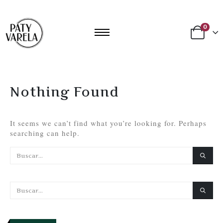
0
Nothing Found
It seems we can’t find what you’re looking for. Perhaps
searching can help.