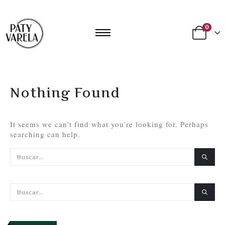
0
Nothing Found
It seems we can’t find what you’re looking for. Perhaps
searching can help.