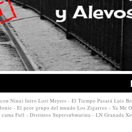
con Nina) Intro Lori Meyers - El Tiempo Pasará Luis Br
donie - El peor grupo del mundo Los Zigarros - Ya Me 
a cama Full - Distintos Supersubmarina - LN Granada X