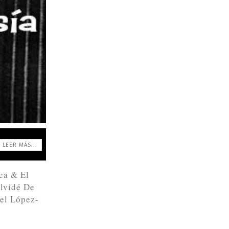
LEER MÁS...
ea & El
Olvidé De
oel López-