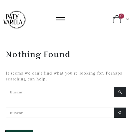
0
Nothing Found
It seems we can’t find what you’re looking for. Perhaps
searching can help.