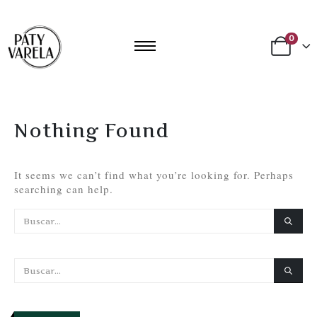
0
Nothing Found
It seems we can’t find what you’re looking for. Perhaps
searching can help.