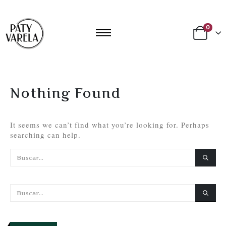
0
Nothing Found
It seems we can’t find what you’re looking for. Perhaps
searching can help.