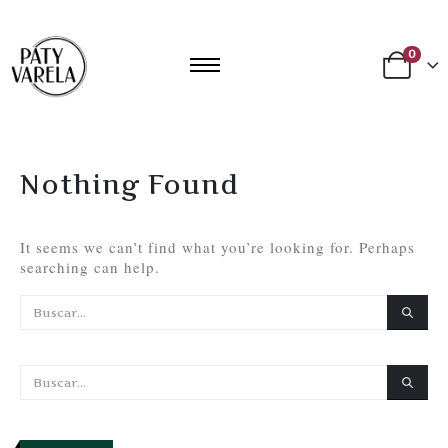
0
Nothing Found
It seems we can’t find what you’re looking for. Perhaps
searching can help.