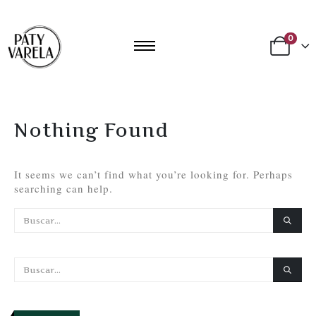
0
Nothing Found
It seems we can’t find what you’re looking for. Perhaps
searching can help.