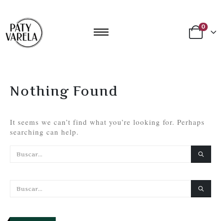
0
Nothing Found
It seems we can’t find what you’re looking for. Perhaps
searching can help.