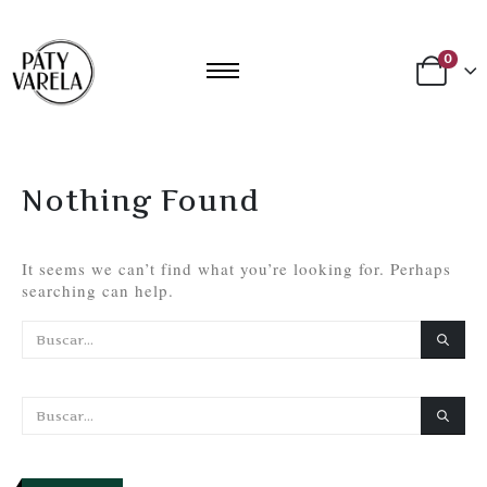
0
Nothing Found
It seems we can’t find what you’re looking for. Perhaps
searching can help.