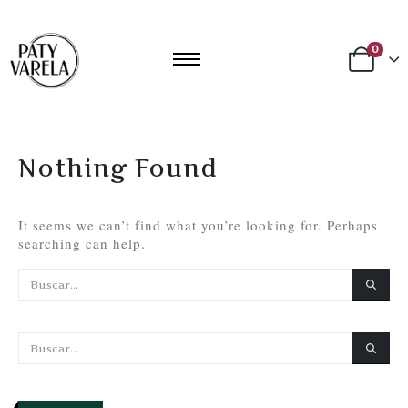
0
Nothing Found
It seems we can’t find what you’re looking for. Perhaps
searching can help.