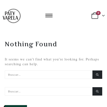
0
Nothing Found
It seems we can’t find what you’re looking for. Perhaps
searching can help.