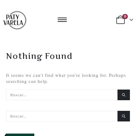
0
Nothing Found
It seems we can’t find what you’re looking for. Perhaps
searching can help.