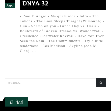
DNYA 32
Ago
- Pino D'Angió - Ma quale idea - Intro - The
Tokens - The Lion Sleeps Tonight (Wimoweh) -
Gun - Shame on you - Green Day vs. Oasis -
Boulevard of Broken Dreams vs. Wonderwall -
Creedence Clearwater Revival - Have You Ever
Seen the Rain - The Commitments - Try a little
tenderness - Los Madison - Skyline (con M-
Clan) -...
El final