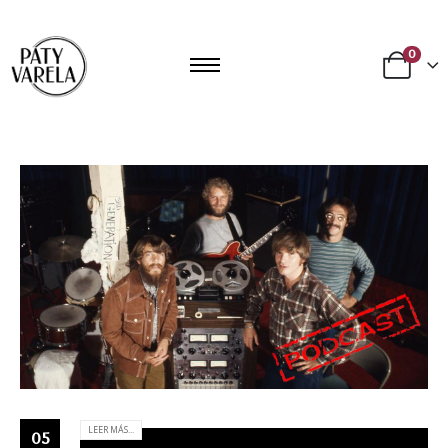
0
LEER MÁS...
05