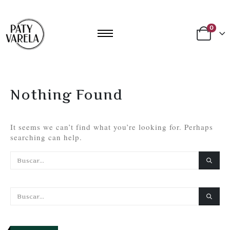
0
Nothing Found
It seems we can’t find what you’re looking for. Perhaps
searching can help.