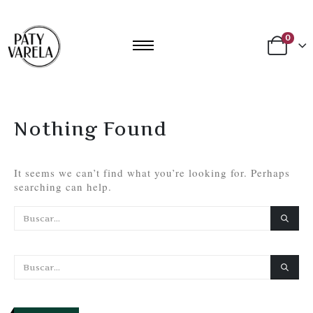
0
Nothing Found
It seems we can’t find what you’re looking for. Perhaps
searching can help.