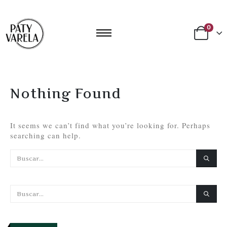
0
Nothing Found
It seems we can’t find what you’re looking for. Perhaps
searching can help.