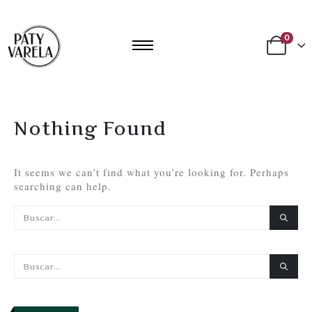
0
Nothing Found
It seems we can’t find what you’re looking for. Perhaps
searching can help.