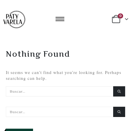
0
Nothing Found
It seems we can’t find what you’re looking for. Perhaps
searching can help.