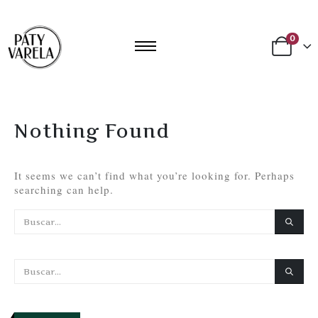
0
Nothing Found
It seems we can’t find what you’re looking for. Perhaps
searching can help.