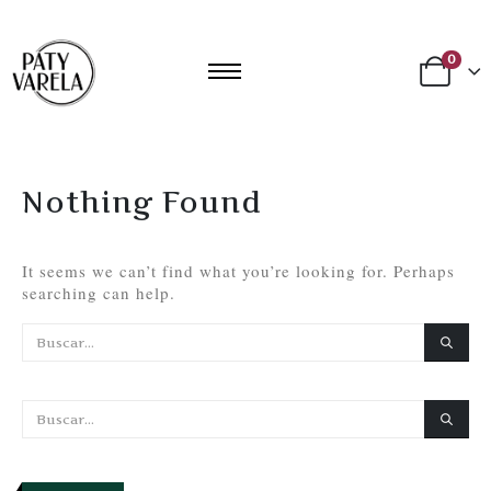
0
Nothing Found
It seems we can’t find what you’re looking for. Perhaps
searching can help.